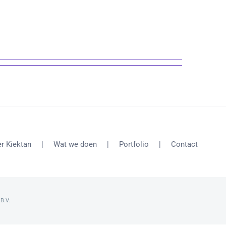
r Kiektan
Wat we doen
Portfolio
Contact
 B.V.